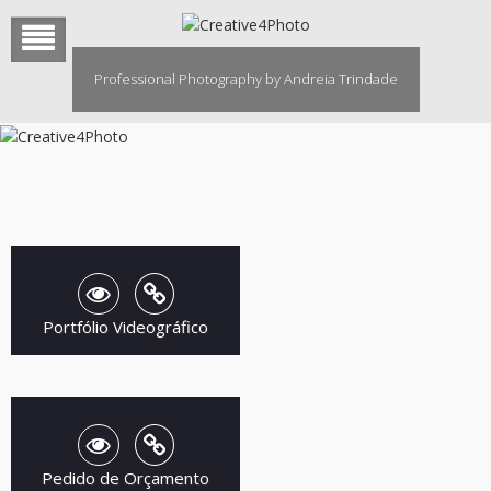
Skip
to
content
Professional Photography by Andreia Trindade
Portfólio Videográfico
Pedido de Orçamento