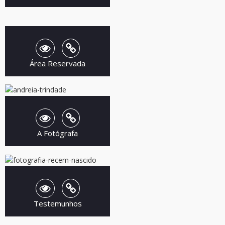
Área Reservada
A Fotógrafa
Testemunhos