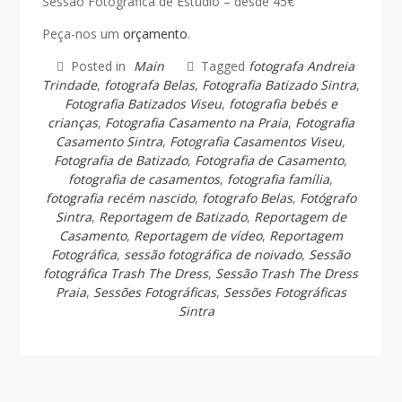
Sessão Fotográfica de Estúdio – desde 45€
Peça-nos um
orçamento
.
Posted in
Main
Tagged
fotografa Andreia
Trindade
,
fotografa Belas
,
Fotografia Batizado Sintra
,
Fotografia Batizados Viseu
,
fotografia bebés e
crianças
,
Fotografia Casamento na Praia
,
Fotografia
Casamento Sintra
,
Fotografia Casamentos Viseu
,
Fotografia de Batizado
,
Fotografia de Casamento
,
fotografia de casamentos
,
fotografia família
,
fotografia recém nascido
,
fotografo Belas
,
Fotógrafo
Sintra
,
Reportagem de Batizado
,
Reportagem de
Casamento
,
Reportagem de vídeo
,
Reportagem
Fotográfica
,
sessão fotográfica de noivado
,
Sessão
fotográfica Trash The Dress
,
Sessão Trash The Dress
Praia
,
Sessões Fotográficas
,
Sessões Fotográficas
Sintra