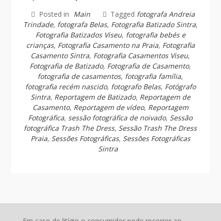
Posted in
Main
Tagged
fotografa Andreia
Trindade
,
fotografa Belas
,
Fotografia Batizado Sintra
,
Fotografia Batizados Viseu
,
fotografia bebés e
crianças
,
Fotografia Casamento na Praia
,
Fotografia
Casamento Sintra
,
Fotografia Casamentos Viseu
,
Fotografia de Batizado
,
Fotografia de Casamento
,
fotografia de casamentos
,
fotografia família
,
fotografia recém nascido
,
fotografo Belas
,
Fotógrafo
Sintra
,
Reportagem de Batizado
,
Reportagem de
Casamento
,
Reportagem de vídeo
,
Reportagem
Fotográfica
,
sessão fotográfica de noivado
,
Sessão
fotográfica Trash The Dress
,
Sessão Trash The Dress
Praia
,
Sessões Fotográficas
,
Sessões Fotográficas
Sintra
Em caso de litígio o consumidor pode recorrer ao