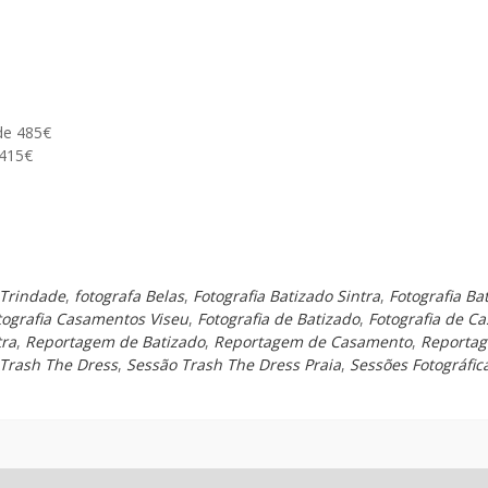
de 485€
 415€
 Trindade
,
fotografa Belas
,
Fotografia Batizado Sintra
,
Fotografia Ba
tografia Casamentos Viseu
,
Fotografia de Batizado
,
Fotografia de C
tra
,
Reportagem de Batizado
,
Reportagem de Casamento
,
Reportag
 Trash The Dress
,
Sessão Trash The Dress Praia
,
Sessões Fotográfic