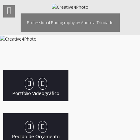
Skip
to
content
Professional Photography by Andreia Trindade
Portfólio Videográfico
Pedido de Orçamento