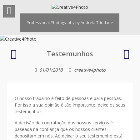
Skip
to
content
Professional Photography by Andreia Trindade
Sessões
A
Testemunhos
Fotográficas
Fotó
de
01/01/2018
creative4photo
Natal
O nosso trabalho é feito de pessoas e para pessoas.
Por isso a sua opinião é tão importante, deixe os seus
testemunhos!
A decisão de contratação dos nossos serviços é
baseada na confiança que os nossos clientes
depositam em nós. Ao deixar o seu testemunho está