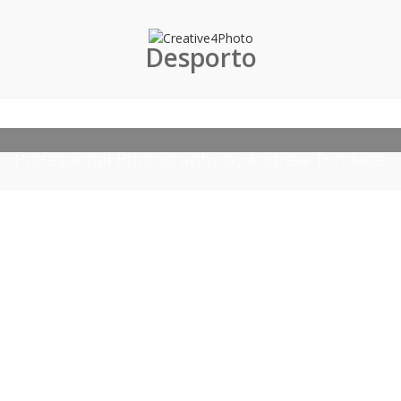
Desporto
Professional Photography by Andreia Trindade