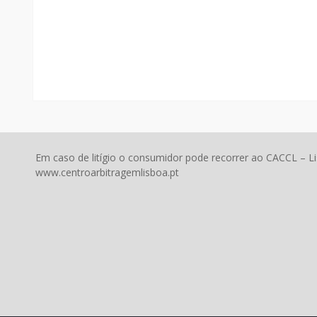
Em caso de litígio o consumidor pode recorrer ao CACCL – L
www.centroarbitragemlisboa.pt