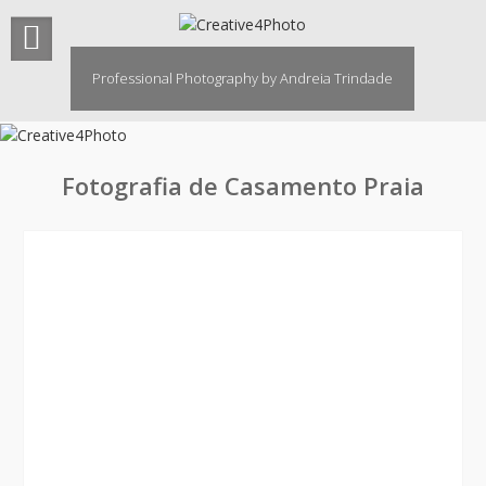
Skip
to
content
Professional Photography by Andreia Trindade
Fotografia de Casamento Praia