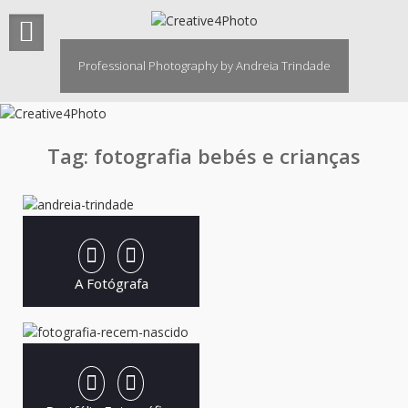
Skip
to
content
Professional Photography by Andreia Trindade
Tag:
fotografia bebés e crianças
A Fotógrafa