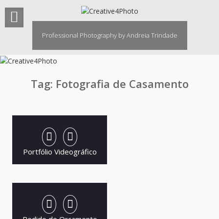
Skip
to
content
Professional Photography by Andreia Trindade
Tag:
Fotografia de Casamento
Portfólio Videográfico
Pedido de Orçamento