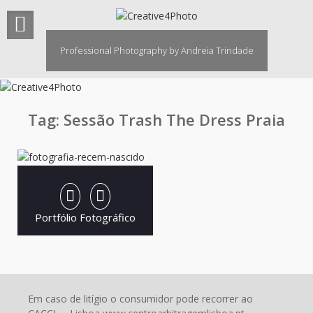
Skip
to
content
Professional Photography by Andreia Trindade
Tag:
Sessão Trash The Dress Praia
Portfólio Fotográfico
Em caso de litígio o consumidor pode recorrer ao