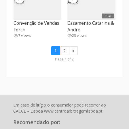
03:40
Convenção de Vendas
Casamento Catarina &
Forch
André
7 views
23 views
1
2
»
Page 1 of 2
Em caso de litígio o consumidor pode recorrer ao
CACCL – Lisboa www.centroarbitragemlisboa.pt
Recomendado por: