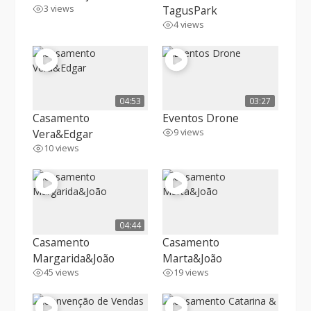
3 views
TagusPark
4 views
04:53
03:27
Casamento
Eventos Drone
Vera&Edgar
9 views
10 views
04:44
Casamento
Casamento
Margarida&João
Marta&João
45 views
19 views