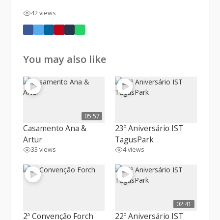
42 views
You may also like
05:57
Casamento Ana &
23º Aniversário IST
Artur
TagusPark
33 views
4 views
02:41
2ª Convenção Forch
22º Aniversário IST